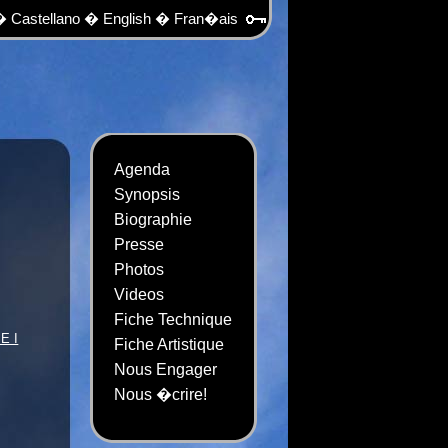
�
Castellano
�
English
�
Fran�ais
Agenda
Synopsis
nS...
Biographie
Presse
Photos
Videos
Fiche Technique
E I
Fiche Artistique
Nous Engager
Nous �crire!