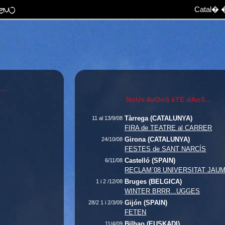
Catal�
..
NoUs AvOnS éTÉ dA
Tàrrega (CATALUNYA)
11 al 13/9/08
FIRA de TEATRE al CARRER
Girona (CATALUNYA)
24/10/08
FESTES de SANT NARCÍS
Castelló (SPAIN)
6/11/08
RECLAM´08 UNIVERSITAT JAUM
Bruges (BELGICA)
1 i 2 /12/08
WINTER BRRR...UGGES
Gijón (SPAIN)
28/2 1 i 2/3/09
FETEN
Bilbao (EUSKADI)
11/4/09