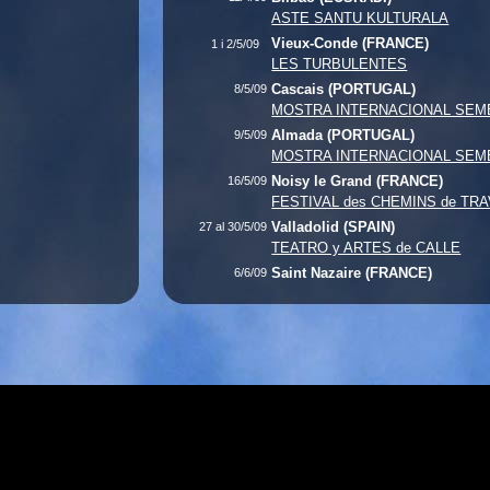
ASTE SANTU KULTURALA
Vieux-Conde (FRANCE)
1 i 2/5/09
LES TURBULENTES
Cascais (PORTUGAL)
8/5/09
MOSTRA INTERNACIONAL SEM
Almada (PORTUGAL)
9/5/09
MOSTRA INTERNACIONAL SEM
Noisy le Grand (FRANCE)
16/5/09
FESTIVAL des CHEMINS de TR
Valladolid (SPAIN)
27 al 30/5/09
TEATRO y ARTES de CALLE
Saint Nazaire (FRANCE)
6/6/09
LE GRANDE MAREÉ
Vitoria (EUSKADI)
12 i 13/6/09
KALDEARTE
Ibi (SPAIN)
27/6/09
Terrassa (CATALUNYA)
7/7/09
FESTA MAJOR
Munich (GERMANY)
9 al 11/7/09
TOLLWOOD SUMMER FESTIVA
Torino (ITALIA)
16/7/09